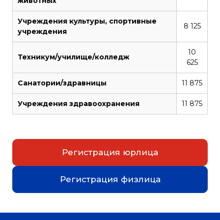
животных
Учреждения культуры, спортивные
8 125
учреждения
10
Техникум/училище/колледж
625
Санатории/здравницы
11 875
Учреждения здравоохранения
11 875
Регистрация юрлица
Регистрация физлица