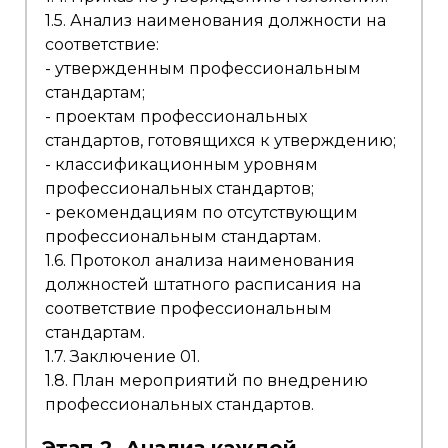
1.5. Анализ наименования должности на
соответствие:
- утвержденным профессиональным
стандартам;
- проектам профессиональных
стандартов, готовящихся к утверждению;
- классификационным уровням
профессиональных стандартов;
- рекомендациям по отсутствующим
профессиональным стандартам.
1.6. Протокол анализа наименования
должностей штатного расписания на
соответствие профессиональным
стандартам.
1.7. Заключение 01.
1.8. План мероприятий по внедрению
профессиональных стандартов.