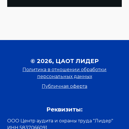
© 2026, ЦАОТ ЛИДЕР
Политика в отношении обработки
персональных данных
Публичная оферта
Реквизиты:
ООО Центр аудита и охраны труда "Лидер"
ИНН 5837066091